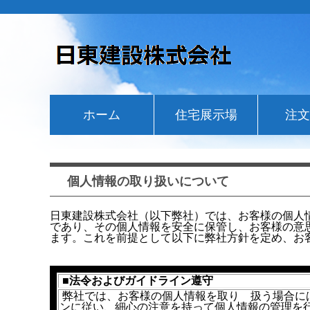
ホーム
住宅展示場
注文
個人情報の取り扱いについて
日東建設株式会社（以下弊社）では、お客様の個人
であり、その個人情報を安全に保管し、お客様の意
ます。これを前提として以下に弊社方針を定め、お
■
法令およびガイドライン遵守
弊社では、お客様の個人情報を取り 扱う場合に
ンに従い、細心の注意を持って個人情報の管理を