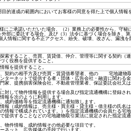
用目的達成の範囲内においてお客様の同意を得た上で個人情報
様にご承諾いただいた場合、（2）業務上の必要性から、守秘
を外部に委託する場合、及び（3）法令に基づく場合を除き、第
た個人情報に関する不正アクセス、紛失、破壊、改ざん、漏洩を
探索すること、売買、賃貸借、仲介、管理等に関する契約（連
づく役務を提供すること。
情報を提供すること。
で、契約の相手方及び売買・賃貸借希望者、他の 宅地建物
ンターネットで提供する者・団体・広告会社・融資に関わる金
門家、提携損害保険会社、不動産管理業者、保証委託会社又は
。
に対して物件情報を提供する場合及び指定流通機構に登録され
情報を次のように利用します。
、成約価格等を指定流通機構に通知致します。
情報（成約情報は、売主様・買主様・貸主様・借主様の氏名は
の情報で構成されています。）を指定流通機構の会員たる宅地
で提供することなどの宅地建物取引業法に規定された指定流通
、物件情報、成約情報その他必要な項目です。
ーネット、広告媒体の手段で行います。