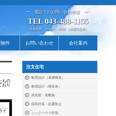
ー 電話でのお問い合わせは ー
TEL 043-488-1155
営業時間 10:00 ～ 18:00 （水曜日定休）
買物件
お問い合わせ
会社案内
注文住宅
耐震設計（基礎構造）
たもの
ており
耐震設計（構造体）
高気密・高断熱
湿気対策・結露防止
ライ
シックハウス対策