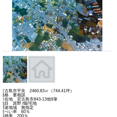
宮古島市平良 2460.83㎡（744.41坪）
価格 要相談
所在地 宮古島市843-13他9筆
地目 原野 /畑/宅地
用途地域 無指定
建ぺい率 60％
容積率 200％