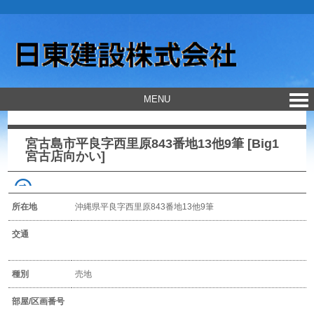
MENU
宮古島市平良字西里原843番地13他9筆 [Big1
宮古店向かい]
所在地
沖縄県平良字西里原843番地13他9筆
交通
種別
売地
部屋/区画番号