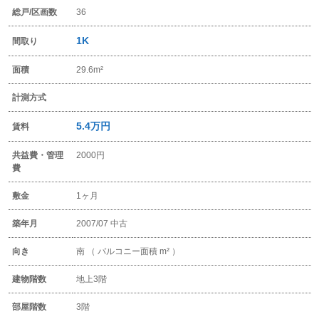
総戸/区画数
36
1K
間取り
面積
29.6m²
計測方式
5.4万円
賃料
共益費・管理
2000円
費
敷金
1ヶ月
築年月
2007/07 中古
向き
南 （ バルコニー面積 m² ）
建物階数
地上3階
部屋階数
3階