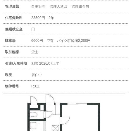
管理形態
自主管理 管理人巡回 管理組合無
住宅保険料
23500円 2年
修繕積立金
円
駐車場
6600円 空有 バイク駐輪場2,200円
取引態様
貸主
引渡/入居時期
相談 2026/07上旬
現況
居住中
物件番号
R311