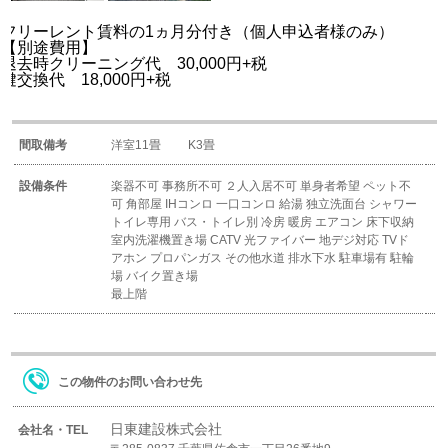
フリーレント賃料の1ヵ月分付き（個人申込者様のみ）
【別途費用】
退去時クリーニング代 30,000円+税
鍵交換代 18,000円+税
間取備考
洋室11畳 K3畳
設備条件
楽器不可
事務所不可
２人入居不可
単身者希望
ペット不
可
角部屋
IHコンロ
一口コンロ
給湯
独立洗面台
シャワー
トイレ専用
バス・トイレ別
冷房
暖房
エアコン
床下収納
室内洗濯機置き場
CATV
光ファイバー
地デジ対応
TVド
アホン
プロパンガス
その他水道
排水下水
駐車場有
駐輪
場
バイク置き場
最上階
この物件のお問い合わせ先
日東建設株式会社
会社名・TEL