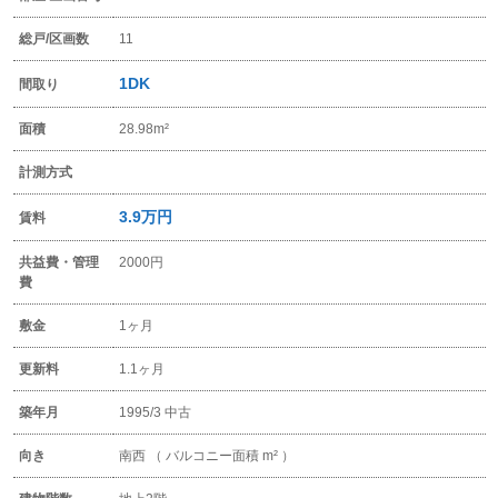
総戸/区画数
11
1DK
間取り
面積
28.98m²
計測方式
3.9万円
賃料
共益費・管理
2000円
費
敷金
1ヶ月
更新料
1.1ヶ月
築年月
1995/3 中古
向き
南西 （ バルコニー面積 m² ）