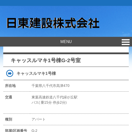
MENU
キャッスルマキ1号棟G-2号室
キャッスルマキ1号棟
所在地
千葉県八千代市高津470
交通
東葉高速鉄道八千代緑が丘駅
バス( 乗15分 停歩2分)
種別
アパート
部屋/区画番号
G-2