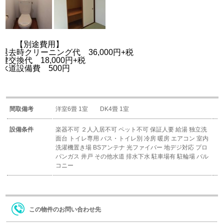
【別途費用】
退去時クリーニング代 36,000円+税
鍵交換代 18,000円+税
水道設備費 500円
間取備考
洋室6畳 1室 DK4畳 1室
設備条件
楽器不可
２人入居不可
ペット不可
保証人要
給湯
独立洗
面台
トイレ専用
バス・トイレ別
冷房
暖房
エアコン
室内
洗濯機置き場
BSアンテナ
光ファイバー
地デジ対応
プロ
パンガス
井戸
その他水道
排水下水
駐車場有
駐輪場
バル
コニー
この物件のお問い合わせ先